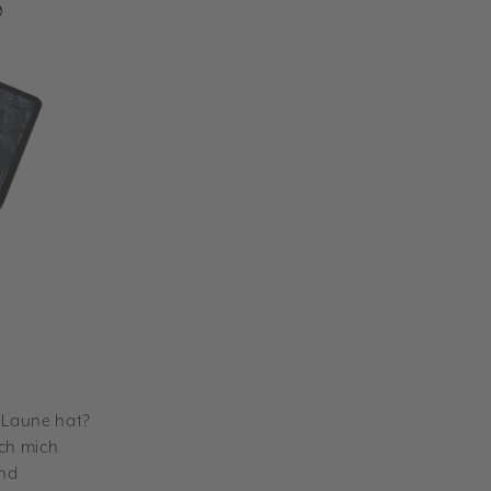
 Laune hat?
ch mich
und