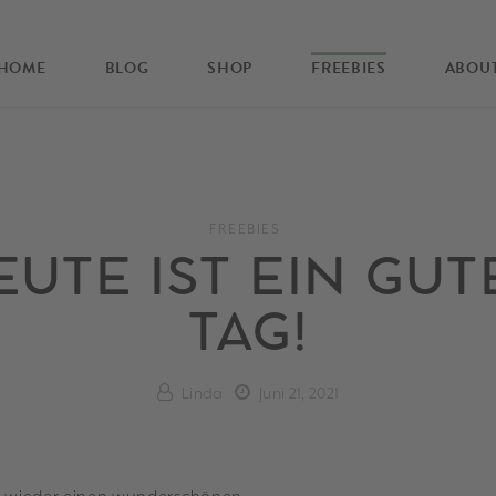
HOME
BLOG
SHOP
FREEBIES
ABOU
FREEBIES
EUTE IST EIN GUT
TAG!
Linda
Juni 21, 2021