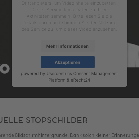
Drittanbieters, um Videoinhalte einzubetten.
Dieser Service kann Daten zu Ihren
Aktivitäten sammeln. Bitte lesen Sie die
Details durch und stimmen Sie der Nutzung
des Service zu, um dieses Video anzusehen.
Mehr Informationen
Akzeptieren
powered by
Usercentrics Consent Management
Platform
&
eRecht24
SUELLE STOPSCHILDER
erende Bildschirmhintergründe. Dank solch kleiner Erinnerunge