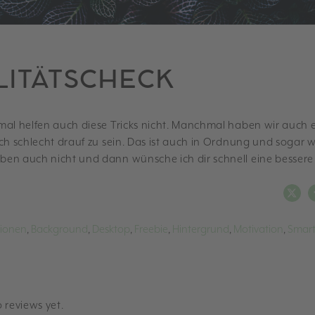
LITÄTSCHECK
mal helfen auch diese Tricks nicht. Manchmal haben wir auch 
ch schlecht drauf zu sein. Das ist auch in Ordnung und sogar w
en auch nicht und dann wünsche ich dir schnell eine bessere
tionen
,
Background
,
Desktop
,
Freebie
,
Hintergrund
,
Motivation
,
Smar
 reviews yet.