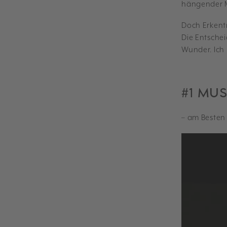
hängender 
Doch Erkentn
Die Entsche
Wunder. Ich 
#1 MUS
– am Besten