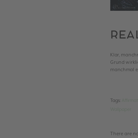
REA
Klar, manch
Grund wirkli
manchmal eb
Tags:
Affirma
Wallpaper
There are no